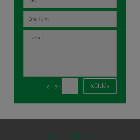
Küldés
=
10 + 3
ELÉRHETŐSÉGEK