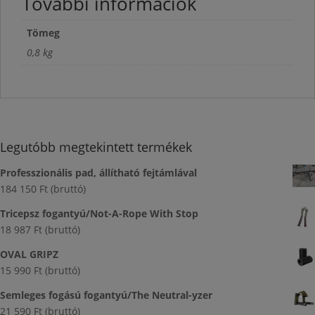
További információk
Tömeg
0,8 kg
Legutóbb megtekintett termékek
Professzionális pad, állítható fejtámlával
184 150
Ft
(bruttó)
Tricepsz fogantyú/Not-A-Rope With Stop
18 987
Ft
(bruttó)
OVAL GRIPZ
15 990
Ft
(bruttó)
Semleges fogású fogantyú/The Neutral-yzer
21 590
Ft
(bruttó)