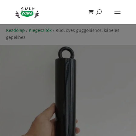
Kezdőlap
/
Kiegészítők
/ Rúd, öves guggoláshoz, kábeles
gépekhez