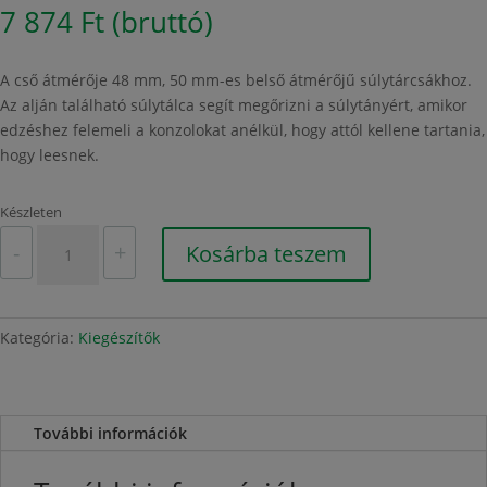
7 874
Ft
(bruttó)
A cső átmérője 48 mm, 50 mm-es belső átmérőjű súlytárcsákhoz.
Az alján található súlytálca segít megőrizni a súlytányért, amikor
edzéshez felemeli a konzolokat anélkül, hogy attól kellene tartania,
hogy leesnek.
Készleten
Rúd,
-
+
Kosárba teszem
öves
guggoláshoz,
kábeles
gépekhez
Kategória:
Kiegészítők
mennyiség
További információk