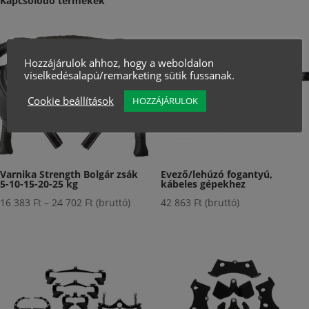
Kapcsolódó termékek
Hozzájárulok ahhoz, hogy a weboldalon
viselkedésalapú/remarketing sütik fussanak.
Cookie beállítások
HOZZÁJÁRULOK
Varnika Strength Bolgár zsák
Evező/lehúzó fogantyú,
5-10-15-20-25 kg
kábeles gépekhez
Ártartomány:
16 383
Ft
–
24 702
Ft
(bruttó)
42 863
Ft
(bruttó)
16
383 Ft
-
24
702 Ft