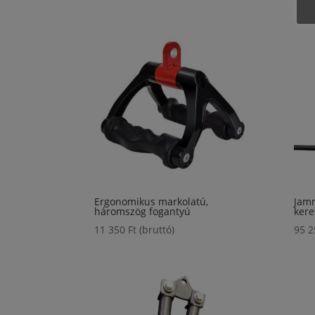
Ergonomikus markolatú,
Jamm
háromszög fogantyú
kere
11 350
Ft
(bruttó)
95 