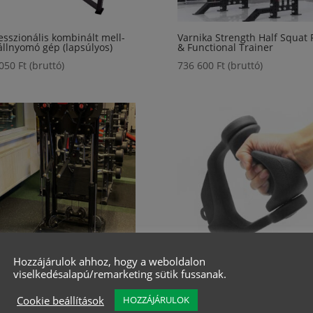
esszionális kombinált mell-
Varnika Strength Half Squat 
állnyomó gép (lapsúlyos)
& Functional Trainer
 050
Ft
(bruttó)
736 600
Ft
(bruttó)
Hozzájárulok ahhoz, hogy a weboldalon
viselkedésalapú/remarketing sütik fussanak.
, kétkaros váll-mell gép
Ergonomikus markolatú,
egykezes fogantyú, párban
 480
Ft
(bruttó)
Cookie beállítások
HOZZÁJÁRULOK
15 513
Ft
(bruttó)