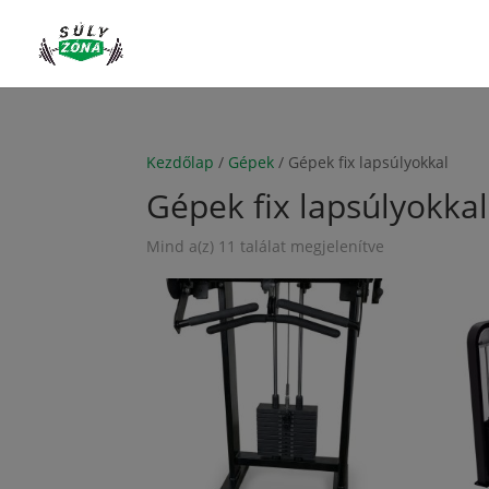
Kezdőlap
/
Gépek
/ Gépek fix lapsúlyokkal
Gépek fix lapsúlyokkal
Mind a(z) 11 találat megjelenítve