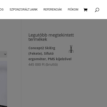
OG
SZPONZORÁLTJAINK
REFERENCIÁK
FIÓKOM
Legutóbb megtekintett
termékek
Concept2 SkiErg
(Fekete), Sífutó
ergométer, PM5 kijelzővel
445 000
Ft
(bruttó)