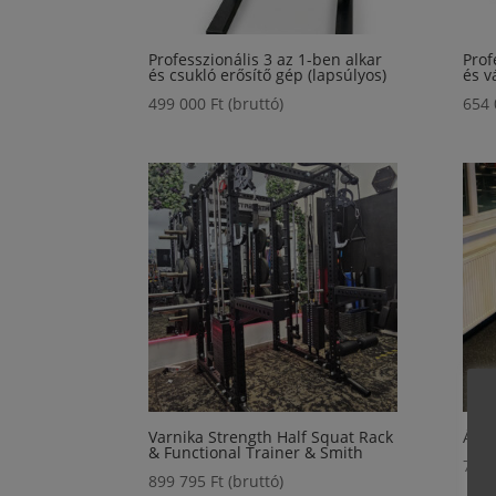
Professzionális 3 az 1-ben alkar
Prof
és csukló erősítő gép (lapsúlyos)
és v
499 000
Ft
(bruttó)
654
Varnika Strength Half Squat Rack
Álló
& Functional Trainer & Smith
792
899 795
Ft
(bruttó)