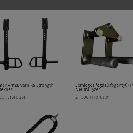
er Arms, Varnika Strength
Semleges fogású fogantyú/T
tekhez
Neutral-yzer
250
Ft
(bruttó)
21 590
Ft
(bruttó)