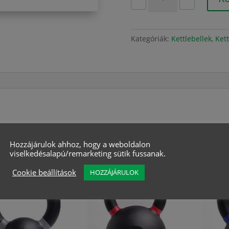
40
kg,
porszórt
öntöttvas
Kategóriák:
Kettlebellek
,
Kett
mennyiség
Hozzájárulok ahhoz, hogy a weboldalon
viselkedésalapú/remarketing sütik fussanak.
lódó termékek
Cookie beállítások
HOZZÁJÁRULOK