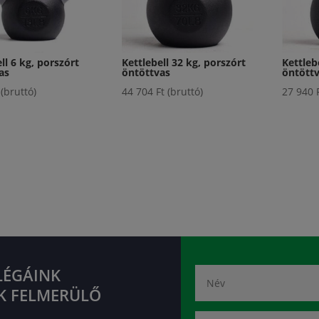
ll 6 kg, porszórt
Kettlebell 32 kg, porszórt
Kettleb
as
öntöttvas
öntött
(bruttó)
44 704
Ft
(bruttó)
27 940
LÉGÁINK
K FELMERÜLŐ