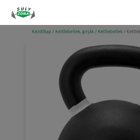
Kezdőlap
/
Kettlebellek, girják
/
Kettlebellek
/ Kettle