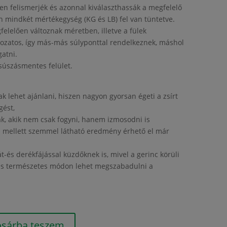
n felismerjék és azonnal kiválaszthassák a megfelelő
n mindkét mértékegység (KG és LB) fel van tüntetve.
felelően változnak méretben, illetve a fülek
ltozatos, így más-más súlyponttal rendelkeznek, máshol
gatni.
csúszásmentes felület.
 lehet ajánlani, hiszen nagyon gyorsan égeti a zsírt
gést,
ak, akik nem csak fogyni, hanem izmosodni is
s mellett szemmel látható eredmény érhető el már
-és derékfájással küzdőknek is, mivel a gerinc körüli
n és természetes módon lehet megszabadulni a
osárba teszem