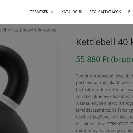
TERMÉKEK
KATALÓGUS
SZOLGÁLTATÁSOK
BL
bell 40 kg, porszórt öntöttvas
Kettlebell 40 
55 880
Ft
(brutt
Tömör öntöttvasból készült, 
porbevonat megakadályozza a
biztosít minden kettlebell s
zord körülmények között i
A sima, enyhén texturált fog
ismétlésszámhoz, és felesleg
teszi a függőleges tárolást, 
és sok máshoz. SZÍNKÓDOLT G
minden nyél alján egy színkó