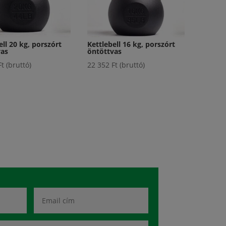
ell 20 kg, porszórt
Kettlebell 16 kg, porszórt
vas
öntöttvas
Ft
(bruttó)
22 352
Ft
(bruttó)