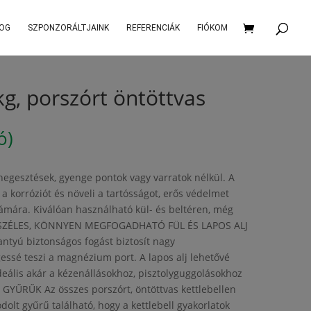
OG
SZPONZORÁLTJAINK
REFERENCIÁK
FIÓKOM
kg, porszórt öntöttvas
ó)
hegesztések, gyenge pontok vagy varratok nélkül. A
 korróziót és növeli a tartósságot, erős védelmet
zámára. Kiválóan használható kül- és beltéren, még
s. SZÉLES, KÖNNYEN MEGFOGADHATÓ FÜL ÉS LAPOS ALJ
antyú biztonságos fogást biztosít nagy
essé teszi a magnézium port. A lapos alj lehetővé
ideális akár a kézenállásokhoz, pisztolyguggolásokhoz
YŰRŰK Az összes porszórt, öntöttvas kettlebellen
dolt gyűrű található, hogy a kettlebell gyakorlatok