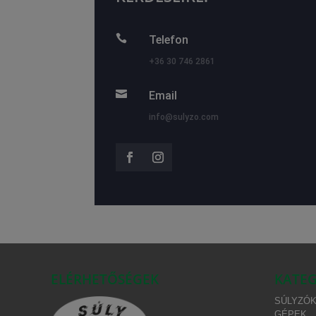

Telefon
+36 30 746 2861

Email
info@sulyzo.com
ELÉRHETŐSÉGEK
KATEG
SÚLYZÓK
GÉPEK