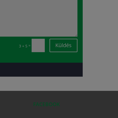
Küldés
=
3 + 5
FACEBOOK