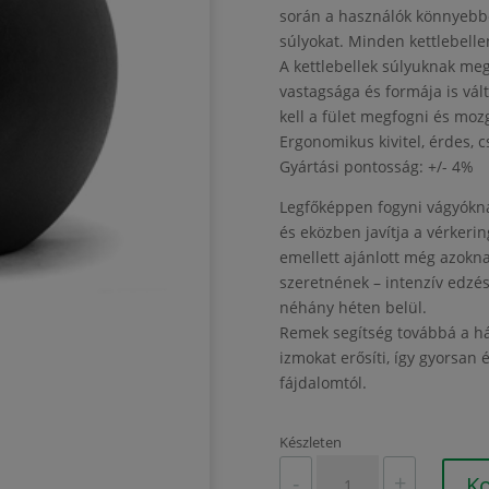
során a használók könnyebbe
súlyokat. Minden kettlebelle
A kettlebellek súlyuknak meg
vastagsága és formája is vá
kell a fület megfogni és moz
Ergonomikus kivitel, érdes, 
Gyártási pontosság: +/- 4%
Legfőképpen fogyni vágyóknak
és eközben javítja a vérkerin
emellett ajánlott még azokn
szeretnének – intenzív edzé
néhány héten belül.
Remek segítség továbbá a hát
izmokat erősíti, így gyorsa
fájdalomtól.
Készleten
Kettlebell
-
+
K