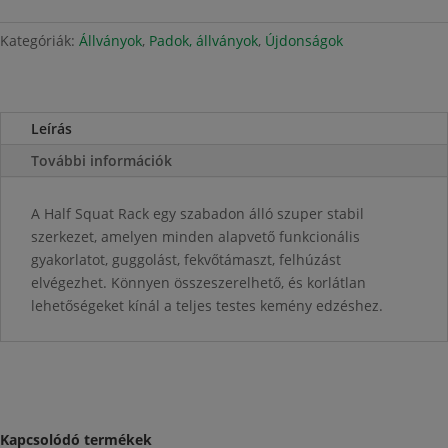
Squat
Rack
Kategóriák:
Állványok
,
Padok, állványok
,
Újdonságok
mennyiség
Leírás
További információk
A Half Squat Rack egy szabadon álló szuper stabil
szerkezet, amelyen minden alapvető funkcionális
gyakorlatot, guggolást, fekvőtámaszt, felhúzást
elvégezhet. Könnyen összeszerelhető, és korlátlan
lehetőségeket kínál a teljes testes kemény edzéshez.
Kapcsolódó termékek