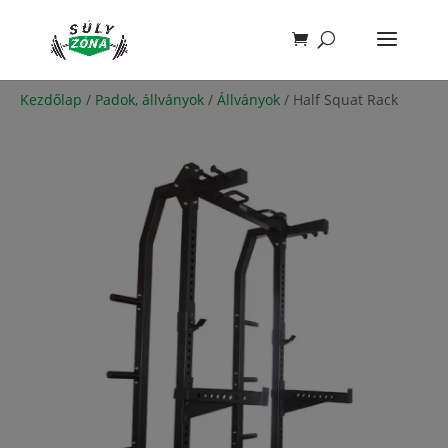
Kezdőlap
/
Padok, állványok
/
Állványok
/ Half Squat Rack