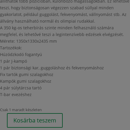
állíthatók több pozícióban, különböző magasságokban. Ez lehetővé
teszi, hogy biztonságosan végezzen szabad súllyal minden
gyakorlatot, például guggolást, fekvenyomást, vállnyomást stb. Az
állvány használható normál és olimpiai rudakkal.
A 350 kg-os teherbírás szinte minden felhasználó számára
megfelel, és lehetővé teszi a legintenzívebb edzések elvégzését.
Mérete: 1350x1330x2435 mm
Tartozékok:
Húzódzkodó fogantyú
1 pár J-kampó
1 pár biztonsági kar, guggoláshoz és fekvenyomáshoz
Fix tartók gumi szalagokhoz
Kampók gumi szalagokhoz
4 pár súlytárcsa tartó
T-bar evezéshez
Csak 1 maradt készleten
Kosárba teszem
Half