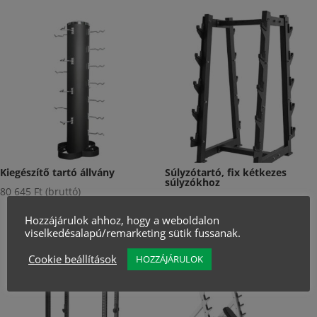
Kiegészítő tartó állvány
Súlyzótartó, fix kétkezes
súlyzókhoz
80 645
Ft
(bruttó)
195 580
Ft
(bruttó)
Hozzájárulok ahhoz, hogy a weboldalon
viselkedésalapú/remarketing sütik fussanak.
Cookie beállítások
HOZZÁJÁRULOK