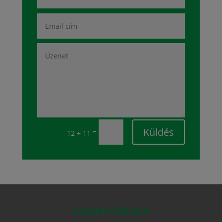
Küldés
=
12 + 11
ELÉRHETŐSÉGEK