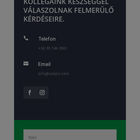
KOLLÉGÁINK KÉSZSÉGGEL
VÁLASZOLNAK FELMERÜLŐ
KÉRDÉSEIRE.

Telefon
+36 30 746 2861

Email
info@sulyzo.com