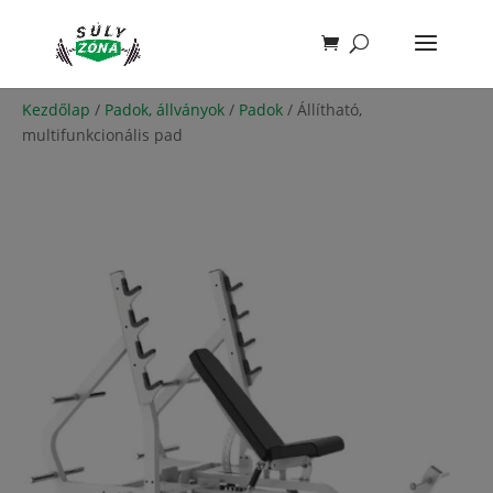
Kezdőlap
/
Padok, állványok
/
Padok
/ Állítható,
multifunkcionális pad