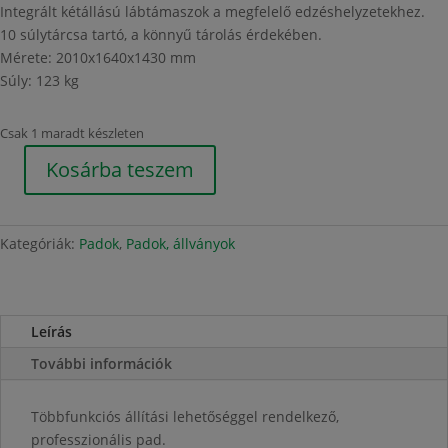
Integrált kétállású lábtámaszok a megfelelő edzéshelyzetekhez.
10 súlytárcsa tartó, a könnyű tárolás érdekében.
Mérete: 2010x1640x1430 mm
Súly: 123 kg
Csak 1 maradt készleten
Kosárba teszem
Állítható,
multifunkcionális
pad
Kategóriák:
Padok
,
Padok, állványok
mennyiség
Leírás
További információk
Többfunkciós állítási lehetőséggel rendelkező,
professzionális pad.