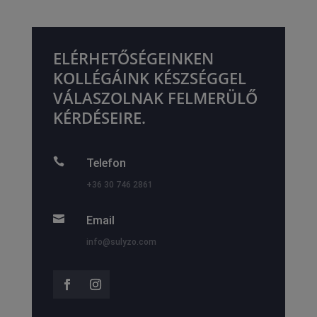
ELÉRHETŐSÉGEINKEN
KOLLÉGÁINK KÉSZSÉGGEL
VÁLASZOLNAK FELMERÜLŐ
KÉRDÉSEIRE.

Telefon
+36 30 746 2861

Email
info@sulyzo.com