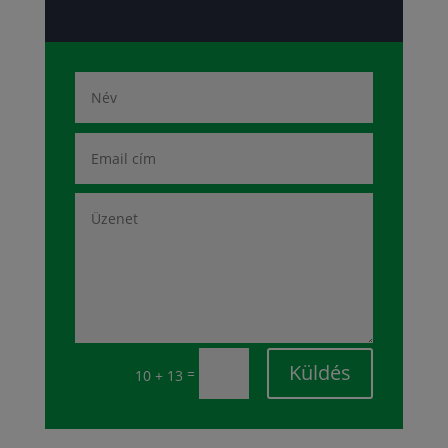
Küldés
=
10 + 13