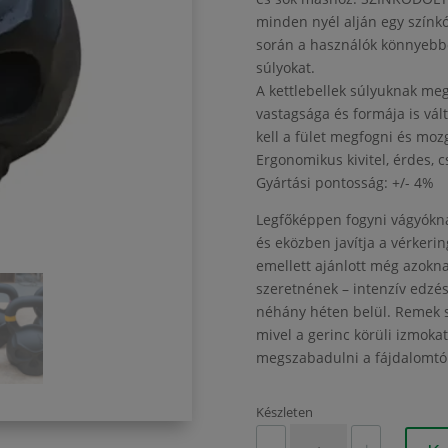
minden nyél alján egy színkó
során a használók könnyebbe
súlyokat.
A kettlebellek súlyuknak meg
vastagsága és formája is vá
kell a fület megfogni és moz
Ergonomikus kivitel, érdes, 
Gyártási pontosság: +/- 4%
Legfőképpen fogyni vágyóknak
és eközben javítja a vérkerin
emellett ajánlott még azokn
szeretnének – intenzív edzé
néhány héten belül. Remek s
mivel a gerinc körüli izmoka
megszabadulni a fájdalomtó
Készleten
Halálfejes