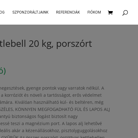
OG
SZPONZORÁLTJAINK
REFERENCIÁK
FIÓKOM
tlebell 20 kg, porszórt
ó)
hegesztések, gyenge pontok vagy varratok nélkül. A
 korróziót és növeli a tartósságot, erős védelmet
zámára. Kiválóan használható kül- és beltéren, még
s. SZÉLES, KÖNNYEN MEGFOGADHATÓ FÜL ÉS LAPOS ALJ
antyú biztonságos fogást biztosít nagy
essé teszi a magnézium port. A lapos alj lehetővé
ideális akár a kézenállásokhoz, pisztolyguggolásokhoz
YŰRŰK Az összes porszórt, öntöttvas kettlebellen