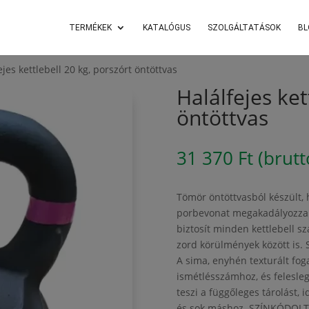
TERMÉKEK
KATALÓGUS
SZOLGÁLTATÁSOK
BL
ejes kettlebell 20 kg, porszórt öntöttvas
Halálfejes ket
öntöttvas
31 370
Ft
(brutt
Tömör öntöttvasból készült, 
porbevonat megakadályozza a
biztosít minden kettlebell s
zord körülmények között i
A sima, enyhén texturált fog
ismétlésszámhoz, és felesleg
teszi a függőleges tárolást, 
és sok máshoz. SZÍNKÓDOLT G