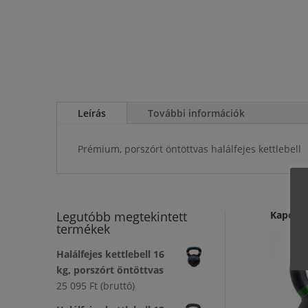
Leírás
További információk
Prémium, porszórt öntöttvas halálfejes kettlebell
Legutóbb megtekintett
Kapcso
termékek
Halálfejes kettlebell 16
kg, porszórt öntöttvas
25 095
Ft
(bruttó)