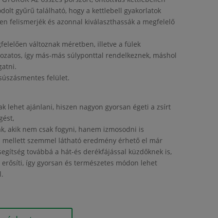
dolt gyűrű található, hogy a kettlebell gyakorlatok
n felismerjék és azonnal kiválaszthassák a megfelelő
felelően változnak méretben, illetve a fülek
ltozatos, így más-más súlyponttal rendelkeznek, máshol
gatni.
csúszásmentes felület.
 lehet ajánlani, hiszen nagyon gyorsan égeti a zsírt
gést,
ak, akik nem csak fogyni, hanem izmosodni is
s mellett szemmel látható eredmény érhető el már
egítség továbbá a hát-és derékfájással küzdőknek is,
t erősíti, így gyorsan és természetes módon lehet
l.