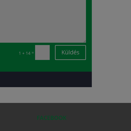
Küldés
=
1 + 14
FACEBOOK