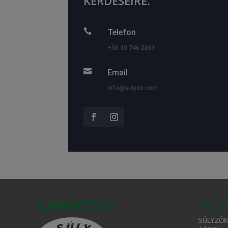
KÉRDÉSEIRE.

Telefon
+36 30 746 2861

Email
info@sulyzo.com
ELÉRHETŐSÉGEK
KATEG
SÚLYZÓK