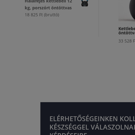
Halálfejes kettlebell 12
kg, porszórt öntöttvas
18 825
Ft
(bruttó)
Kettlebe
öntöttv
33 528
F
ELÉRHETŐSÉGEINKEN KOL
KÉSZSÉGGEL VÁLASZOLNA