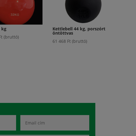
2 kg
Kettlebell 44 kg, porszórt
öntöttvas
Ft
(bruttó)
61 468
Ft
(bruttó)