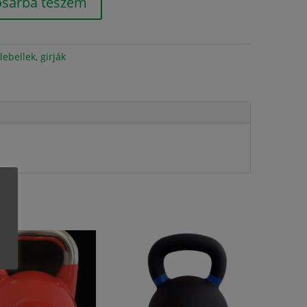
osárba teszem
lebellek, girják