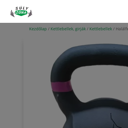
Kezdőlap
/
Kettlebellek, girják
/
Kettlebellek
/ Halálf