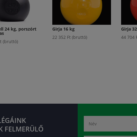
ll 24 kg, porszórt
Girja 16 kg
Girja 3
as
22 352
Ft
(bruttó)
44 704
t
(bruttó)
LÉGÁINK
K FELMERÜLŐ