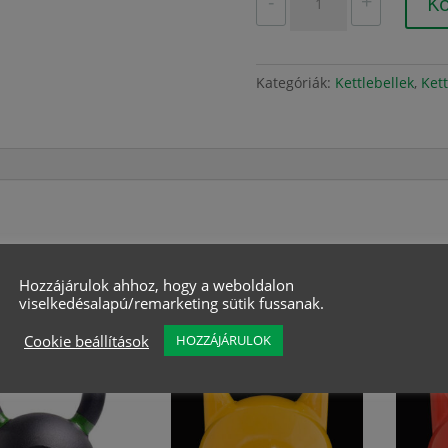
-
+
K
kettlebell
20
kg,
porszórt
Kategóriák:
Kettlebellek
,
Kett
öntöttvas
mennyiség
Hozzájárulok ahhoz, hogy a weboldalon
viselkedésalapú/remarketing sütik fussanak.
lódó termékek
Cookie beállítások
HOZZÁJÁRULOK