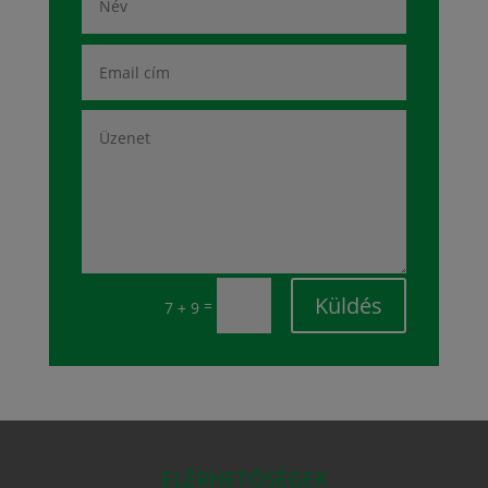
Küldés
=
7 + 9
ELÉRHETŐSÉGEK