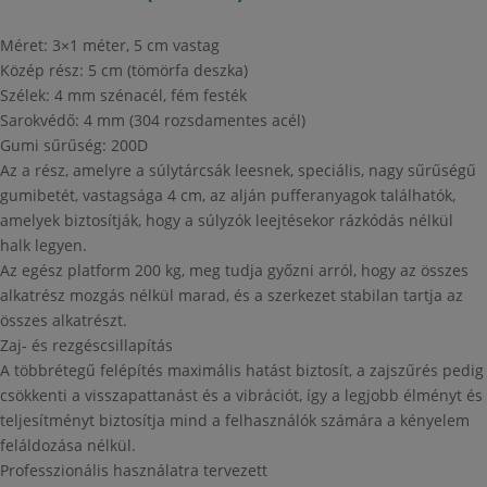
Méret: 3×1 méter, 5 cm vastag
Közép rész: 5 cm (tömörfa deszka)
Szélek: 4 mm szénacél, fém festék
Sarokvédő: 4 mm (304 rozsdamentes acél)
Gumi sűrűség: 200D
Az a rész, amelyre a súlytárcsák leesnek, speciális, nagy sűrűségű
gumibetét, vastagsága 4 cm, az alján pufferanyagok találhatók,
amelyek biztosítják, hogy a súlyzók leejtésekor rázkódás nélkül
halk legyen.
Az egész platform 200 kg, meg tudja győzni arról, hogy az összes
alkatrész mozgás nélkül marad, és a szerkezet stabilan tartja az
összes alkatrészt.
Zaj- és rezgéscsillapítás
A többrétegű felépítés maximális hatást biztosít, a zajszűrés pedig
csökkenti a visszapattanást és a vibrációt, így a legjobb élményt és
teljesítményt biztosítja mind a felhasználók számára a kényelem
feláldozása nélkül.
Professzionális használatra tervezett