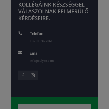
KOLLÉGÁINK KÉSZSÉGGEL
VÁLASZOLNAK FELMERÜLŐ
KÉRDÉSEIRE.

Telefon
+36 30 746 2861

Email
info@sulyzo.com