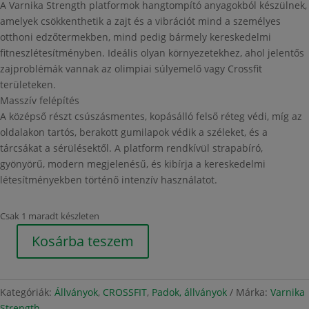
A Varnika Strength platformok hangtompító anyagokból készülnek,
amelyek csökkenthetik a zajt és a vibrációt mind a személyes
otthoni edzőtermekben, mind pedig bármely kereskedelmi
fitneszlétesítményben. Ideális olyan környezetekhez, ahol jelentős
zajproblémák vannak az olimpiai súlyemelő vagy Crossfit
területeken.
Masszív felépítés
A középső részt csúszásmentes, kopásálló felső réteg védi, míg az
oldalakon tartós, berakott gumilapok védik a széleket, és a
tárcsákat a sérülésektől. A platform rendkívül strapabíró,
gyönyörű, modern megjelenésű, és kibírja a kereskedelmi
létesítményekben történő intenzív használatot.
Csak 1 maradt készleten
Kosárba teszem
Varnika
Strength
felhúzó
Kategóriák:
Állványok
,
CROSSFIT
,
Padok, állványok
Márka:
Varnika
platform
Strength