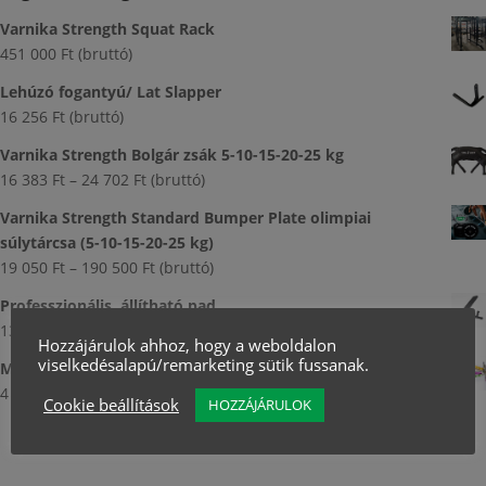
Varnika Strength Squat Rack
451 000
Ft
(bruttó)
Lehúzó fogantyú/ Lat Slapper
16 256
Ft
(bruttó)
Varnika Strength Bolgár zsák 5-10-15-20-25 kg
Ártartomány:
16 383
Ft
–
24 702
Ft
(bruttó)
16
Varnika Strength Standard Bumper Plate olimpiai
383 Ft
súlytárcsa (5-10-15-20-25 kg)
-
Ártartomány:
19 050
Ft
–
190 500
Ft
(bruttó)
24
19
702 Ft
Professzionális, állítható pad
050 Ft
133 350
Ft
(bruttó)
-
Hozzájárulok ahhoz, hogy a weboldalon
viselkedésalapú/remarketing sütik fussanak.
190
Metal Jumping Rope, ugrálókötél - ZIPRO
500 Ft
4 382
Ft
(bruttó)
Cookie beállítások
HOZZÁJÁRULOK