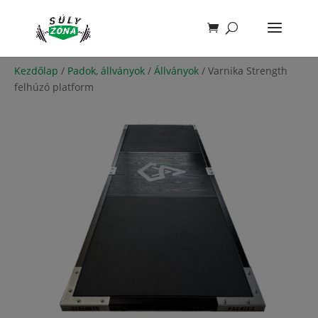
Kezdőlap
/
Padok, állványok
/
Állványok
/ Varnika Strength
felhúzó platform