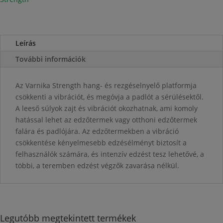
mennyiség
Leírás
További információk
Az Varnika Strength hang- és rezgéselnyelő platformja
csökkenti a vibrációt, és megóvja a padlót a sérülésektől.
A leeső súlyok zajt és vibrációt okozhatnak, ami komoly
hatással lehet az edzőtermek vagy otthoni edzőtermek
falára és padlójára. Az edzőtermekben a vibráció
csökkentése kényelmesebb edzésélményt biztosít a
felhasználók számára, és intenzív edzést tesz lehetővé, a
többi, a teremben edzést végzők zavarása nélkül.
Legutóbb megtekintett termékek