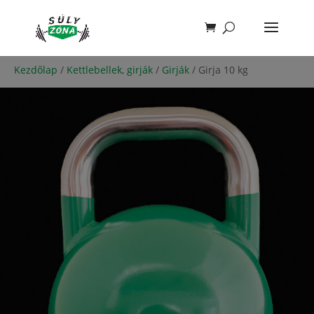
Kezdőlap
/
Kettlebellek, girják
/
Girják
/ Girja 10 kg