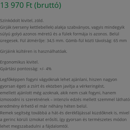
13 970
Ft
(bruttó)
Színkódolt kivitel, zöld.
Girják (verseny kettlebellek) alakja szabványos, vagyis mindegyik
súlyú golyó azonos méretű és a fülek formája is azonos. Belül
üregesek. Fül átmérője: 34,5 mm. Gömb-fül közti távolság: 65 mm
Girjáink kültéren is használhatóak.
Ergonomikus kivitel.
Gyártási pontosság: +/- 4%
Legfőképpen fogyni vágyóknak lehet ajánlani, hiszen nagyon
gyorsan égeti a zsírt és eközben javítja a vérkeringést,
emellett ajánlott még azoknak, akik nem csak fogyni, hanem
izmosodni is szeretnének – intenzív edzés mellett szemmel látható
eredmény érhető el már néhány héten belül.
Remek segítség továbbá a hát-és derékfájással küzdőknek is, mivel
a gerinc körüli izmokat erősíti, így gyorsan és természetes módon
lehet megszabadulni a fájdalomtól.