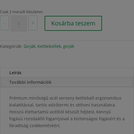
Csak 2 maradt készleten
Girja
-
+
Kosárba teszem
10
kg
mennyiség
Kategóriák:
Girják
,
Kettlebellek, girják
Leírás
További információk
Prémium minőségű acél verseny kettlebell ergonomikus
kialakítással, tartós edzőtermi és otthoni használatra.
Hosszú élettartamú acélból készült héjtest, könnyű
fogású rozsdaálló fogantyúval a biztonságos fogásért és a
fáradtság csökkentéséért.