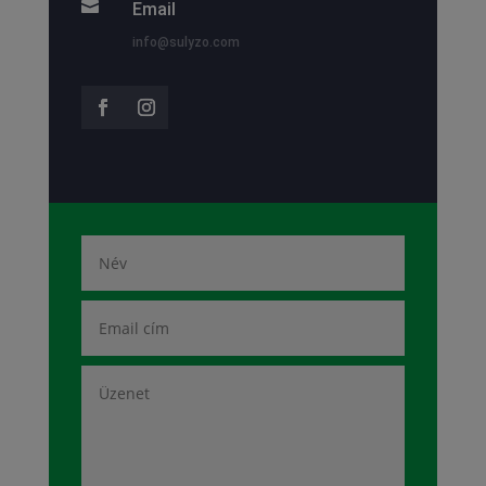

Email
info@sulyzo.com