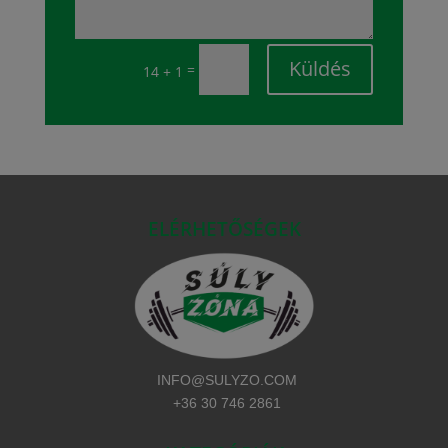
Küldés
=
14 + 1
ELÉRHETŐSÉGEK
INFO@SULYZO.COM
+36 30 746 2861