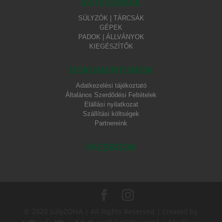
KATEGÓRIÁK
SÚLYZÓK | TÁRCSÁK
GÉPEK
PADOK | ÁLLVÁNYOK
KIEGÉSZÍTŐK
DOKUMENTUMOK
Adatkezelési tájékoztató
Általános Szerdődési Feltételek
Elállási nyilatkozat
Szállítási költségek
Partnereink
FACEBOOK
© 2020 SúlyZÓNA | All Rights Reserved | created by