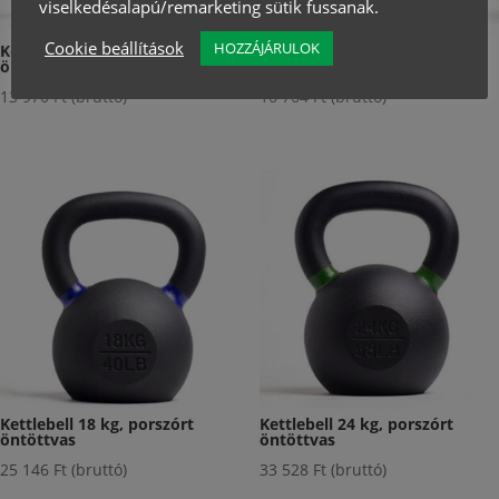
viselkedésalapú/remarketing sütik fussanak.
Cookie beállítások
HOZZÁJÁRULOK
Kettlebell 10 kg, porszórt
Kettlebell 12 kg, porszórt
öntöttvas
öntöttvas
13 970
Ft
(bruttó)
16 764
Ft
(bruttó)
Kettlebell 18 kg, porszórt
Kettlebell 24 kg, porszórt
öntöttvas
öntöttvas
25 146
Ft
(bruttó)
33 528
Ft
(bruttó)