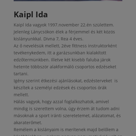
Kaipl Ida
Kaipl Ida vagyok 1997.november 22.én születtem.
Jelenleg Lánycsókon élek a férjemmel és két közös
kislányunkkal. Divna 7, Rea 4 éves.
Az ő nevelésük mellett, 2éve fittness instruktorként
tevékenykedem, itt a garázsunkban kialakított
edzőtermünkben. Illetve két kisebb faluba járok
hetente többször alakformáló csoportos edzéseket
tartani.
Igény szerint étkezési ajánlásokat, edzésterveket is
készítek a személyi edzések és csoportos órák
mellett.
Hálás vagyok, hogy azzal foglalkozhatok, amivel
mindig is szerettem volna, úgy érzem át tudom adni
másoknak a sport iránti szeretetemet, alázatomat, és
akaraterőmet.
Remélem a kislányaim is merítenek majd belőlem a