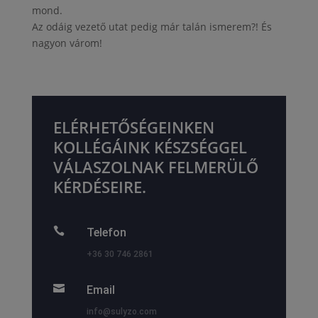
mond.
Az odáig vezető utat pedig már talán ismerem?! És
nagyon várom!
ELÉRHETŐSÉGEINKEN
KOLLÉGÁINK KÉSZSÉGGEL
VÁLASZOLNAK FELMERÜLŐ
KÉRDÉSEIRE.

Telefon
+36 30 746 2861

Email
info@sulyzo.com