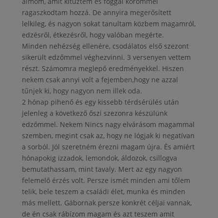
álmom, amit kitűztem és foggal körömmel
ragaszkodtam hozzá. De annyira megerősített
lelkileg, és nagyon sokat tanultam közbem magamról,
edzésről, étkezésről,
hogy valóban megérte.
Minden nehézség ellenére, csodálatos első szezont
sikerült edzőmmel véghezvinni. 3 versenyen vettem
részt. Számomra meglepő eredményekkel. Hiszen
nekem csak annyi volt a fejemben,hogy ne azzal
tűnjek ki, hogy nagyon nem illek oda.
2 hónap pihenő és egy kissebb térdsérülés után
jelenleg a következő őszi szezonra készülünk
edzőmmel. Nekem Nincs nagy elvárásom magammal
szemben, megint csak az, hogy ne lógjak ki negatívan
a sorból. Jól szeretném érezni magam újra. És amiért
hónapokig izzadok, lemondok, áldozok,
csillogva
bemutathassam, mint tavaly. Mert az egy nagyon
felemelő érzés volt. Persze ismét minden ami tőlem
telik, bele teszem a családi élet, munka és minden
más mellett. Gábornak persze konkrét céljai vannak,
de én csak rábízom magam és azt teszem amit