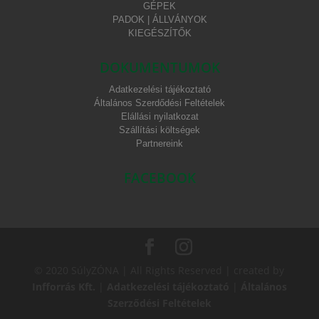
GÉPEK
PADOK | ÁLLVÁNYOK
KIEGÉSZÍTŐK
DOKUMENTUMOK
Adatkezelési tájékoztató
Általános Szerdődési Feltételek
Elállási nyilatkozat
Szállítási költségek
Partnereink
FACEBOOK
© 2020 SúlyZÓNA | All Rights Reserved | created by
Infforrás Kft.
|
Adatkezelési tájékoztató
|
Általános
Szerződési Feltételek