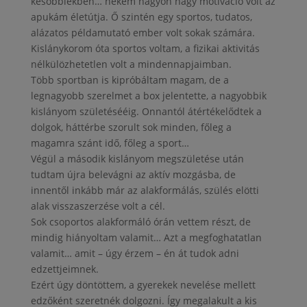
késöbbiekben… nekem nagyon nagy motiváció volt az
apukám életútja. Ő szintén egy sportos, tudatos,
alázatos példamutató ember volt sokak számára.
Kislánykorom óta sportos voltam, a fizikai aktivitás
nélkülözhetetlen volt a mindennapjaimban.
Több sportban is kipróbáltam magam, de a
legnagyobb szerelmet a box jelentette, a nagyobbik
kislányom születésééig. Onnantól átértékelődtek a
dolgok, háttérbe szorult sok minden, főleg a
magamra szánt idő, főleg a sport…
Végül a második kislányom megszületése után
tudtam újra belevágni az aktív mozgásba, de
innentől inkább már az alakformálás, szülés elötti
alak visszaszerzése volt a cél.
Sok csoportos alakformáló órán vettem részt, de
mindig hiányoltam valamit… Azt a megfoghatatlan
valamit… amit – úgy érzem – én át tudok adni
edzettjeimnek.
Ezért úgy döntöttem, a gyerekek nevelése mellett
edzőként szeretnék dolgozni. Így megalakult a kis