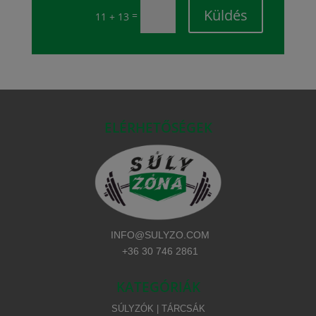
Küldés
=
11 + 13
ELÉRHETŐSÉGEK
INFO@SULYZO.COM
+36 30 746 2861
KATEGÓRIÁK
SÚLYZÓK | TÁRCSÁK